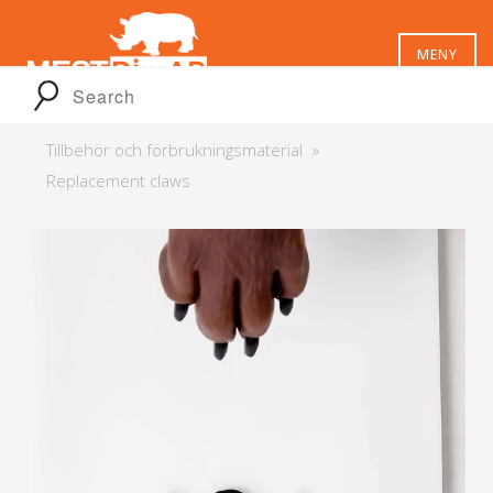
MENY
Tillbehör och förbrukningsmaterial
Replacement claws