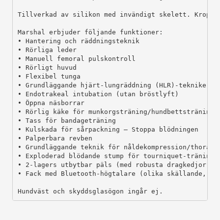
Tillverkad av silikon med invändigt skelett. Kropps
Marshal erbjuder följande funktioner:

• Hantering och räddningsteknik

• Rörliga leder

• Manuell femoral pulskontroll

• Rörligt huvud

• Flexibel tunga

• Grundläggande hjärt-lungräddning (HLR)-tekniker (u
• Endotrakeal intubation (utan bröstlyft)

• Öppna näsborrar

• Rörlig käke för munkorgsträning/hundbettsträning

• Tass för bandageträning

• Kulskada för sårpackning – Stoppa blödningen

• Palperbara revben

• Grundläggande teknik för nåldekompression/thoracoc
• Exploderad blödande stump för tourniquet-träning (
• 2-lagers utbytbar päls (med robusta dragkedjor och
• Fack med Bluetooth-högtalare (olika skällande, gnä
Hundväst och skyddsglasögon ingår ej.