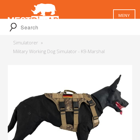
MENY
Simulatorer
Military Working Dog Simulator - K9-Marshal