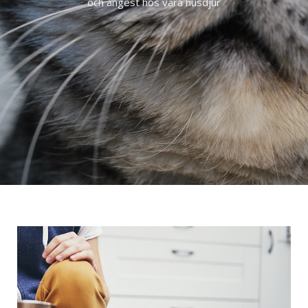
och ångest hos våra husdjur